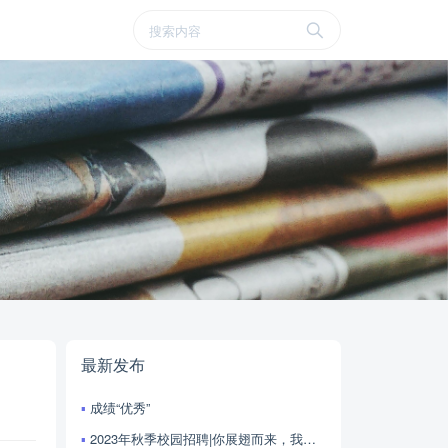
最新发布
成绩“优秀”
2023年秋季校园招聘|你展翅而来，我翘首以盼